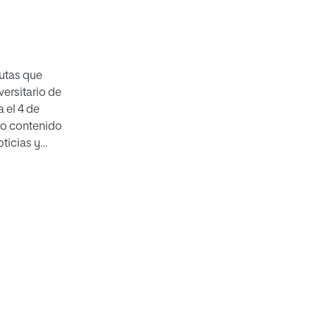
utas que
versitario de
 el 4 de
ro contenido
oticias y
 de quien se
ria ya la conocen,
rsona las
ner que llorar