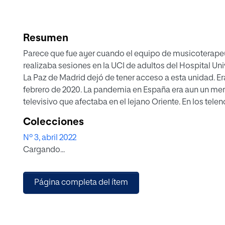
Resumen
Parece que fue ayer cuando el equipo de musicoterape
realizaba sesiones en la UCI de adultos del Hospital Uni
La Paz de Madrid dejó de tener acceso a esta unidad. Era
febrero de 2020. La pandemia en España era aun un me
televisivo que afectaba en el lejano Oriente. En los telen
en las redes sociales se podía advertir esa tranquilidad
Colecciones
sabe a salvo de los acontecimientos. El resto de la histo
Nº 3, abril 2022
incluso puede que hayan experimentado en primera pe
Cargando...
vicisitudes del bichito o haber atravesado el trance de te
inesperadas despedidas.
Página completa del ítem