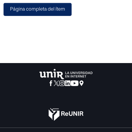
aspectos más característicos del mismo, y se resume a su
Página completa del ítem
vez, la atención educativa que se debe llevar a cabo con
estos niños. Además, para la intervención educativa
propuesta, se valoran las necesidades educativas
especiales que suelen requerir frecuentemente los
alumnos con TEA, y así diseñar actividades prácticas para
su desarrollo y evolución positivas en las diferentes áreas
afectadas.