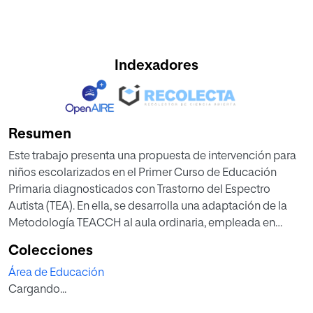
Indexadores
Resumen
Este trabajo presenta una propuesta de intervención para
niños escolarizados en el Primer Curso de Educación
Primaria diagnosticados con Trastorno del Espectro
Autista (TEA). En ella, se desarrolla una adaptación de la
Metodología TEACCH al aula ordinaria, empleada en
educación especial, para responder a las necesidades
Colecciones
educativas especiales derivadas de las características de
Área de Educación
estos alumnos.
Cargando...
Para ello se examina en primer lugar, el término de
Trastorno del Espectro Autista, sus antecedentes, los