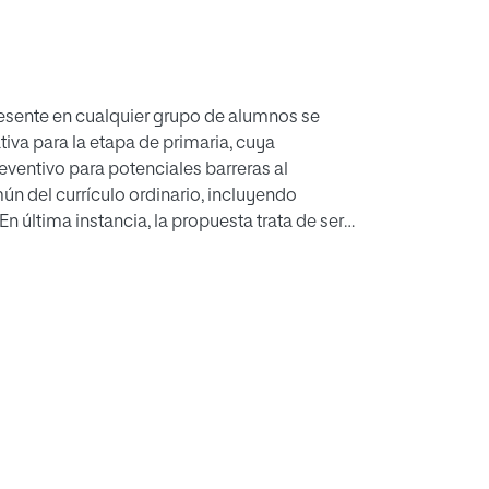
presente en cualquier grupo de alumnos se
iva para la etapa de primaria, cuya
eventivo para potenciales barreras al
ún del currículo ordinario, incluyendo
n última instancia, la propuesta trata de ser
ricamente, pensando en el maestro
 al que trata de sugerir respuesta, el maridaje
d para los considerados académicamente más
os en el modelo inclusivo. Para ello, se
endizaje consistente de las competencias