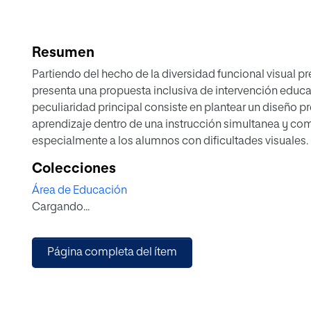
Resumen
Partiendo del hecho de la diversidad funcional visual 
presenta una propuesta inclusiva de intervención educat
peculiaridad principal consiste en plantear un diseño pr
aprendizaje dentro de una instrucción simultanea y com
especialmente a los alumnos con dificultades visuales. E
coherente, factible y fundamentada conceptual y empí
Colecciones
generalista. Su raíz inclusiva denota el problema general
Área de Educación
entre la exigencia social de una educación de calida
Cargando...
aptos y la necesidad de calidad en la educación para tod
explora el diseño universal de aprendizaje para un apr
básicas.
Página completa del ítem