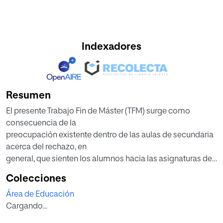
Indexadores
Resumen
El presente Trabajo Fin de Máster (TFM) surge como
consecuencia de la
preocupación existente dentro de las aulas de secundaria
acerca del rechazo, en
general, que sienten los alumnos hacia las asignaturas de
ciencias. Por ello, el objetivo de la presente investigación
Colecciones
es crear una propuesta de intervención educativa
Área de Educación
fundamentada en la metodología constructivista del
Cargando...
Aprendizaje Basado en Problemas (ABP) para mejorar la
motivación e interés del alumnado y que, de este modo,