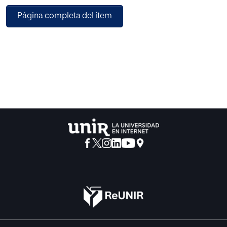
sus resultados académicos mejoren.
Página completa del ítem
Tras una revisión bibliográfica y la realización de un
cuestionario sobre la opinión
anónima de 197 alumnos de 3º y 4º de ESO de la localidad
de Mataró sobre la
asignatura de Biología y Geología, se ha diseñado una
propuesta de intervención para el temario de Herencia
Mendeliana de 4º de ESO centrada en tres actividades
desarrolladas mediante el ABP. Las conclusiones extraídas
permiten certificar que el ABP resulta ser una metodología
apropiada para el fomento de la motivación de los
alumnos hacia el estudio, aunque su máxima limitación es
el tiempo disponible en el aula. Por otra parte, los datos
muestran que el alumnado no se siente especialmente
atraído por las ciencias y reclama un cambio en la
metodología impartida por el docente con un mayor
porcentaje de parte práctica. Aun así, no concluyen en
escoger el ABP como método alternativo al tradicional,