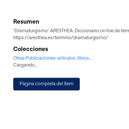
Resumen
'Dramaturgismo'. ARESTHEA. Diccionario on line de térm
https://aresthea.es/termino/dramaturgismo/
Colecciones
Otras Publicaciones: artículos, libros...
Cargando...
Página completa del ítem