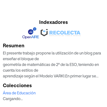
Indexadores
Resumen
El presente trabajo propone la utilización de un blog para
enseñar el bloque de
geometría de matemáticas de 2º de la ESO, teniendo en
cuenta los estilos de
aprendizaje según el Modelo VARK1.En primer lugar se
profundiza en las
Colecciones
características del modelo VARK sobre el que se basa este
Área de Educación
proyecto. Seguidamente, se analiza las características
Cargando...
principales de los blogs y las posibilidades educativas
que éstos ofrecen. También se realiza un análisis del