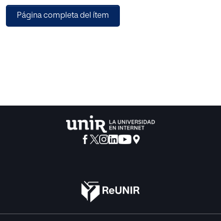
material habitualmente utilizado para enseñar geometría y
Página completa del ítem
qué estilos de aprendizaje VARK satisface. Por otra parte,
también se ha realizado un estudio de campo con el
propósito de confirmar que en la realidad educativa las
“modalidades sensoriales preferentes” en el aula son tan
variadas como se indican en los estudios realizados por el
autor del modelo VARK.
También se ha querido comprobar cuál es el grado de
conciencia de los estudiantes sobre su propio estilo de
aprendizaje. Finalmente, se presenta una propuesta
didáctica utilizando un blog para enseñar el bloque de
geometría de 2º de la ESO considerando los estilos de
aprendizaje del modelo VARK, contribuyendo así,
particularmente, a la personalización del aprendizaje.
Como líneas de investigación futura se señala el hacer
extensiva esta metodología tanto a otros bloques de la
asignatura de matemáticas como a otras asignaturas de la
educación secundaria.