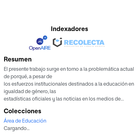
Indexadores
Resumen
El presente trabajo surge en torno a la problemática actual
de porqué, a pesar de
los esfuerzos institucionales destinados a la educación en
igualdad de género, las
estadísticas oficiales y las noticias en los medios de
comunicación demuestran
Colecciones
todavía la prevalencia de actitudes y valores contrarios. En
Área de Educación
este contexto, el
Cargando...
propósito principal del trabajo consiste en crear una
propuesta didáctica innovadora