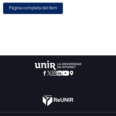
donde se trabajen varios conceptos relacionados con la
Página completa del ítem
igualdad de género desde un
sistema dual (femenino/masculino) implícito en las obras
de arte contemporáneo
expuestas en las colecciones de los museos virtuales.
Este documento se estructura en cinco capítulos. En el
primer capítulo, se
exponen los principales problemas que han conducido a
escoger la igualdad de
género como tema principal. En el segundo capítulo, se
analizan los elementos más
importantes que conforman el trabajo: la igualdad de
género como tema trabajado
desde las aulas de arte, el museo virtual como recurso
didáctico de libre acceso y la
gamificación como metodología activa. En el tercer
capítulo, se desarrolla una
propuesta de intervención con actividades de aprendizaje