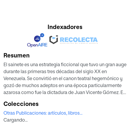
Indexadores
Resumen
El sainete es una estrategia ficcional que tuvo un gran auge
durante las primeras tres décadas del siglo XX en
Venezuela. Se convirtió en el canon teatral hegemónico y
gozó de muchos adeptos en una época particularmente
azarosa como fue la dictadura de Juan Vicente Gómez. El
sainete es por definición una obra costumbrista que no
Colecciones
busca dialogar políticamente sino más bien satirizar vicios
Otras Publicaciones: artículos, libros...
y corregir errores. Los dramaturgos se cuidaban de no
Cargando...
cuestionar o satirizar aspectos que tuvieran que ver con el
gobierno so pena de ir a parar con sus huesos a la cárcel.