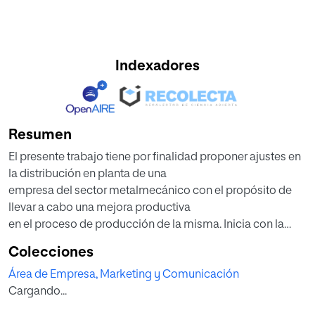
Indexadores
Resumen
El presente trabajo tiene por finalidad proponer ajustes en
la distribución en planta de una
empresa del sector metalmecánico con el propósito de
llevar a cabo una mejora productiva
en el proceso de producción de la misma. Inicia con la
caracterización de la empresa con el
Colecciones
fin de conocer los procesos productivos que se
Área de Empresa, Marketing y Comunicación
desarrollan en su interior, la maquinaria y las
Cargando...
materias primas utilizadas. A continuación, se desarrolla
un diagnóstico que busca