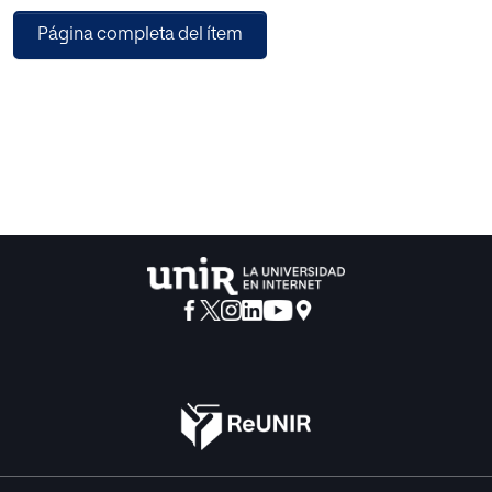
caracterizar la evolución del sector y algunas de las
Página completa del ítem
principales tendencias existentes.
Posteriormente, se establece la metodología a aplicar y se
desarrolla la propuesta a partir de
un análisis de flujos que permite dimensionar los
requerimientos de capacidad en cuanto a
puestos de trabajo, maquinaria, número de trabajadores,
así como el espacio requerido para
las máquinas y para almacenamientos. Finalmente, se
realiza un análisis de viabilidad
económica de la propuesta.