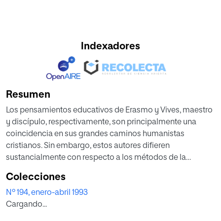
Indexadores
Resumen
Los pensamientos educativos de Erasmo y Vives, maestro
y discípulo, respectivamente, son principalmente una
coincidencia en sus grandes caminos humanistas
cristianos. Sin embargo, estos autores difieren
sustancialmente con respecto a los métodos de la
formación de la juventud. Comparando las fórmulas del
Colecciones
coloquio de Erasmo y los ejercicios de lengua latina de
Nº 194, enero-abril 1993
Vives, se puede apreciar cómo el primer autor, debido a su
Cargando...
erudición filológico, les ofreció a los jóvenes un material
brillante y provocativo que no podían asimilar fácilmente