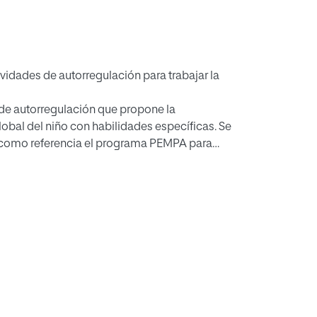
ividades de autorregulación para trabajar la
 de autorregulación que propone la
obal del niño con habilidades específicas. Se
o como referencia el programa PEMPA para
ividades concretas para aplicar en el aula
idad, pues son bases de la actividad
los cimientos de la competencia de aprender