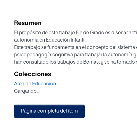
Resumen
El propósito de este trabajo Fin de Grado es diseñar act
autonomía en Educación Infantil.
Este trabajo se fundamenta en el concepto del sistema
psicopedagogía cognitiva para trabajar la autonomía gl
han consultado los trabajos de Bornas, y se ha tomad
fundamentar las actividades. Asimismo, se proponen act
Colecciones
con la finalidad de fomentar el autocontrol y la reflexiv
Área de Educación
autónoma. El fomento de estas habilidades conforman 
Cargando...
a aprender.
Página completa del ítem