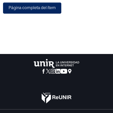
acompañar a sus hijos en el uso de las TIC de manera
Página completa del ítem
adecuada, posibilitando un
aprendizaje de calidad. Este trabajo busca proponer una
base psicopedagógica para el diseño de
modelos de actuación educativa por medio del
acompañamiento a la formación de las familias de
estudiantes. El fin último es que las familias adquieran
competencias digitales, por medio del conocimiento y
contextualización de este ámbito en la actualidad. Para
ello se indaga en algunas de las
posibilidades de respuesta que se han generado en otros
contextos por medio de programas y proyectos, logrando
así, integrar diferentes conocimientos y metodologías
para identificar elementos
que permitan crear modelos de actuación por medio de la
formación en las TIC. Los resultados
están centrados en la concientización de las familias para
generar propuestas viables en los procesos de