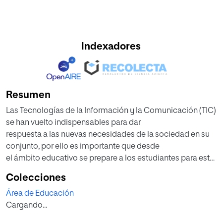
Indexadores
Resumen
Las Tecnologías de la Información y la Comunicación (TIC)
se han vuelto indispensables para dar
respuesta a las nuevas necesidades de la sociedad en su
conjunto, por ello es importante que desde
el ámbito educativo se prepare a los estudiantes para esta
dinámica. Sin embargo, para alcanzar
Colecciones
este objetivo, la familia, como principal agente de
Área de Educación
socialización del niño tiene una gran responsabilidad. En
Cargando...
este sentido las familias están llamadas, a adquirir
competencias y conocimientos digitales con el fin de