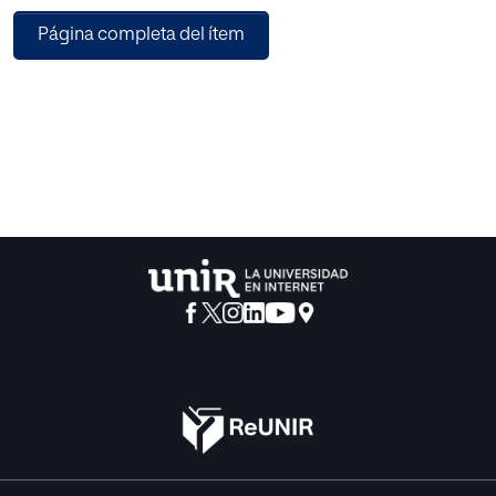
Por otro lado, la IA, y en particular las redes neuronales,
Página completa del ítem
replican el procesamiento de información en el cerebro
humano, ofreciendo potenciales aplicaciones para la
educación. En la enseñanza del español, estas tecnologías
permiten una adaptación al estilo de aprendizaje del
estudiante y ofrecen retroalimentación inmediata y
personalizada, elementos clave para el aprendizaje de un
idioma.
Las plataformas de aprendizaje en línea están integrando
cada vez más estas tecnologías y principios. La
combinación de la neuroeducación y las redes neuronales
permite a estas plataformas adaptarse a las necesidades
individuales de los estudiantes, ofreciendo métodos de
enseñanza optimizados y mejorando la efectividad de la
enseñanza del español como lengua extranjera.
En resumen, este trabajo investiga cómo la convergencia
entre la neuroeducación y la IA puede resultar en mejoras
sustanciales en la enseñanza del español en línea,