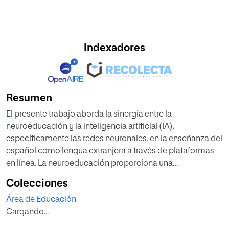
Indexadores
Resumen
El presente trabajo aborda la sinergia entre la
neuroeducación y la inteligencia artificial (IA),
específicamente las redes neuronales, en la enseñanza del
español como lengua extranjera a través de plataformas
en línea. La neuroeducación proporciona una
comprensión más profunda del aprendizaje y
Colecciones
procesamiento de la información en el cerebro, lo que
Área de Educación
resulta vital para la creación de técnicas de enseñanza
Cargando...
eficientes, especialmente en el ámbito de la diversidad
lingüística y gramatical del español.