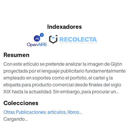
Indexadores
Resumen
Con este artículo se pretende analizar la imagen de Gijón
proyectada por el lenguaje publicitario fundamentalmente
empleado en soportes como el porfolio, el cartel y la
etiqueta para producto comercial desde finales del siglo
XIX hasta la actualidad. Sin embargo, para procurar un
estudio más riguroso y completo, también se han
Colecciones
manejado imágenes contenidas en otros soportes
Otras Publicaciones: artículos, libros...
publicitarios de naturaleza física (vallas, mupis o traseras
Cargando...
de autobuses) y digital (diversos sites de internet y
cuentas oficiales de Gijón Turismo en redes sociales). Del