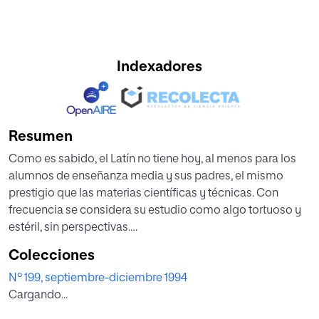
Indexadores
Resumen
Como es sabido, el Latín no tiene hoy, al menos para los
alumnos de enseñanza media y sus padres, el mismo
prestigio que las materias científicas y técnicas. Con
frecuencia se considera su estudio como algo tortuoso y
estéril, sin perspectivas.
Colecciones
Paradójicamente se va levantando un clamor en todos los
Nº 199, septiembre-diciembre 1994
estamentos sociales augurando que el futuro de la
Cargando...
educación, de cara al próximo siglo, no consistirá sólo en
aprender a leer, escribir, saber algo de matemáticas y