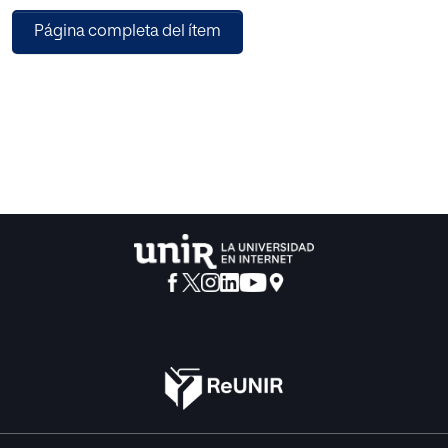
almacenar unos conocimientos, cada vez mayores y en
Página completa del ítem
muchos aspectos cambiantes. Se considera irrenunciable
potenciar el desarrollo de las capacidades de
comunicación, acceso y procesamiento crítico de la
información; las capacidades de identificación,
planteamiento y resolución de problemas; el uso del
razonamiento abstracto y científico, así como la pericia en
el manejo de los nuevos instrumentos tecnológicos. Del
mismo modo, la complejidad de los problemas actuales y
su universalidad pone de manifiesto la necesidad de
potenciar la dimensión ética en todos los estudiantes.