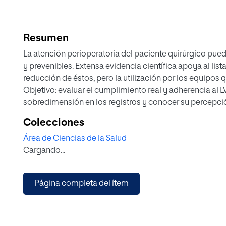
Resumen
La atención perioperatoria del paciente quirúrgico pu
y prevenibles. Extensa evidencia científica apoya al list
reducción de éstos, pero la utilización por los equipos qu
Objetivo: evaluar el cumplimiento real y adherencia al L
sobredimensión en los registros y conocer su percepció
su uso.
Colecciones
Método: estudio de auditoría mediante observación dire
Área de Ciencias de la Salud
sin previo aviso en el quirófano. Intervienen dos observ
Cargando...
abril a julio del 2022. Por otro lado, se realiza un estudi
profesionales mediante la técnica “lluvia de ideas” y D
Resultados: Se evalúan un total de 49 cirugías en la obs
Página completa del ítem
la primera fase, 20.4 % en la segunda fase y 16.7% en la
por anestesia y enfermería. En cuanto al estudio cualit
sobre la utilidad del LVQ. En el análisis DAFO existe un 
fortalezas, a favor de las primeras.