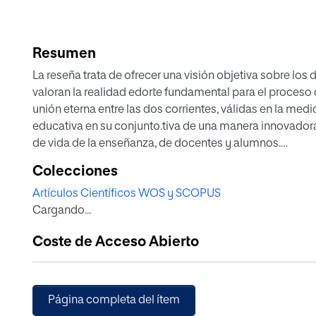
Resumen
La reseña trata de ofrecer una visión objetiva sobre los 
valoran la realidad edorte fundamental para el proceso
unión eterna entre las dos corrientes, válidas en la me
educativa en su conjunto.tiva de una manera innovador
de vida de la enseñanza, de docentes y alumnos.
Colecciones
Este trabajo enfoca su tarea en el análisis de estos es
Artículos Científicos WOS y SCOPUS
basada en la unión entre lo mejor que ha dejado la ense
Cargando...
investigaciones actuales.
Coste de Acceso Abierto
El objetivo reside en crear un vínculo que permita perci
conocimientos, sin desdeñar todo aquello que ha sido 
enseñanza y aprendizaje, basado en una unión eterna ent
que pueden favorecer a la comunidad educativa en su c
Página completa del ítem