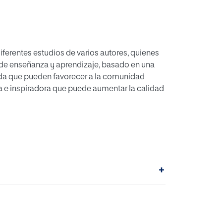
diferentes estudios de varios autores, quienes
 de enseñanza y aprendizaje, basado en una
dida que pueden favorecer a la comunidad
a e inspiradora que puede aumentar la calidad
tudios desde una visión también innovadora y
ñanza tradicional y los nuevos aportes de las
+
bir nuevas formas de aplicar los
un aporte fundamental para el proceso de
re las dos corrientes, válidas en la medida
onjunto.