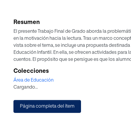
Resumen
El presente Trabajo Final de Grado aborda la problemática
en la motivación hacia la lectura. Tras un marco concep
vista sobre el tema, se incluye una propuesta destinad
Educación Infantil. En ella, se ofrecen actividades para l
cuentos. El propósito que se persigue es que los alumno
través de la oralidad, el juego, la experimentación y 
Colecciones
una actividad extra al final, consistente en la represent
Área de Educación
las técnicas experimentadas en las dramatizaciones. Se
Cargando...
literatura puede ser puesto en práctica para su aprendiz
Página completa del ítem