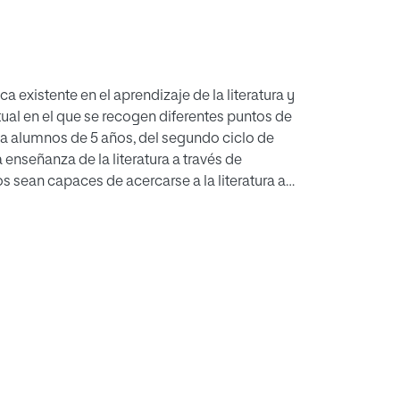
 existente en el aprendizaje de la literatura y
tual en el que se recogen diferentes puntos de
a a alumnos de 5 años, del segundo ciclo de
a enseñanza de la literatura a través de
s sean capaces de acercarse a la literatura a
de pequeñas dramatizaciones. Estas conducen a
ación de una Obra Teatral en la que se aprecian
 concluye que un acercamiento vivencial de la
aje y el aumento de la motivación.