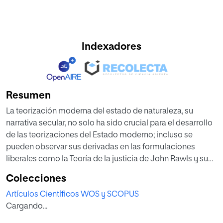
Indexadores
Resumen
La teorización moderna del estado de naturaleza, su
narrativa secular, no solo ha sido crucial para el desarrollo
de las teorizaciones del Estado moderno; incluso se
pueden observar sus derivadas en las formulaciones
liberales como la Teoría de la justicia de John Rawls y su
posición original dentro de una teoría contractualista.
Colecciones
Efectivamente, la teorización contemporánea de las
Artículos Científicos WOS y SCOPUS
posiciones contractualistas no puede sustraerse de un
Cargando...
diálogo con las teorías modernas que van de Locke a Kant.
Pero sería un error, propio de la posición deformante de