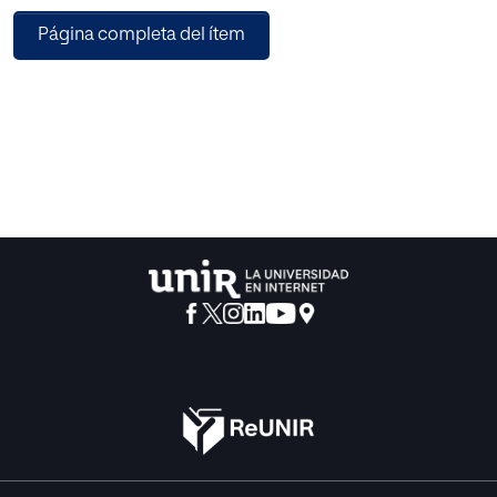
experimental como el tradicional, utilizan manuales, y se
Página completa del ítem
aplica un test de actitud en la primera y última sesión
respectivamente. Se utiliza el software SketchUp, y un
video mapping con interactividad para el modelo
experimental. Para el modelo tradicional se utiliza el
tablero, lápiz, regla, y escuadra. Posterior a la intervención,
se realiza un análisis para comprobar si el procedimiento
experimental mejora el aprendizaje de los estudiantes,
obteniendo datos positivos en este sentido.