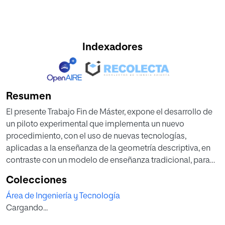
Indexadores
Resumen
El presente Trabajo Fin de Máster, expone el desarrollo de
un piloto experimental que implementa un nuevo
procedimiento, con el uso de nuevas tecnologías,
aplicadas a la enseñanza de la geometría descriptiva, en
contraste con un modelo de enseñanza tradicional, para
estudiantes de grado noveno de bachillerato. El modelo
Colecciones
orientado a multi-dispositivo y multi-formato emplea
Área de Ingeniería y Tecnología
tecnologías de eLearning, y una red social de aprendizaje
Cargando...
con contenidos personalizados.
El itinerario se ejecuta en cuatro sesiones, tanto el modelo