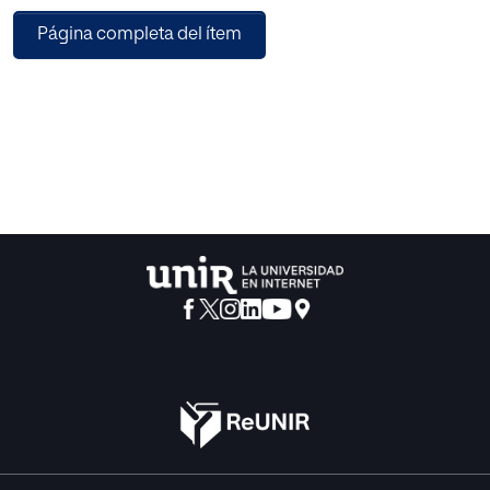
se ha convenido en llamar la postmodernidad, con una
Página completa del ítem
serie de cuestiones apremiantes que marcan la vida
común. Un arco de problemas inherentes a la aventura
humana: van de la sexualidad al matrimonio, a la familia;
de la natalidad al aborto; de la muerte a la eutanasia; de la
libertad individual al relieve de lo público de las
denominadas «visiones del mundo» (sean estas
religiosas, agnósticas o ateas); de una concepción de la
democracia únicamente vinculada a procedimientos
pactados a una, en cambio, que la ancla en presupuestos
irrenunciables; de la identidad de los sujetos comunitarios
al proceso de «mestizaje de civilización y cultura»; del
puesto de trabajo, del capital o del lucro a las urgencias de
un desarrollo planetario integral; del naturalismo o del
reduccionismo científico al reconocimiento de la
irreductible responsabilidad espiritual y moral del hombre;
de la libertad de la opinión pública al dominio de la
civilización de las redes; de la relación con la creación a