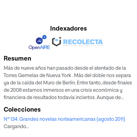
Indexadores
Resumen
Más de nueve años han pasado desde el atentado de la
Torres Gemelas de Nueva York . Más del doble nos separa
ya de la caída del Muro de Berlín. Entre tanto, desde finales
de 2008 estamos inmersos en una crisis económica y
financiera de resultados todavía inciertos. Aunque de
signo diverso, y por razones diferentes, cada uno de estos
Colecciones
acontecimientos ha tenido la fuerza de un inicio,
Nº 134. Grandes novelas norteamericanas (agosto 2011)
arrojándonos a situaciones inéditas en las que todavía nos
Cargando...
cuesta trabajo orientarnos. Más allá de su significado
específico, bajo su trasfondo se perfila lo que finalmente