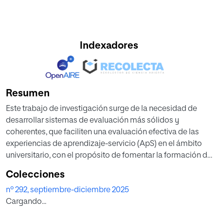
Indexadores
Resumen
Este trabajo de investigación surge de la necesidad de
desarrollar sistemas de evaluación más sólidos y
coherentes, que faciliten una evaluación efectiva de las
experiencias de aprendizaje-servicio (ApS) en el ámbito
universitario, con el propósito de fomentar la formación de
profesionales comprometidos con la transformación y el
Colecciones
bienestar de la sociedad. Para colaborar a cubrir esa
nº 292, septiembre-diciembre 2025
necesidad, este estudio presenta una revisión sistemática
Cargando...
de los sistemas de evaluación utilizados para medir los
resultados de aprendizaje en experiencias de ApS en