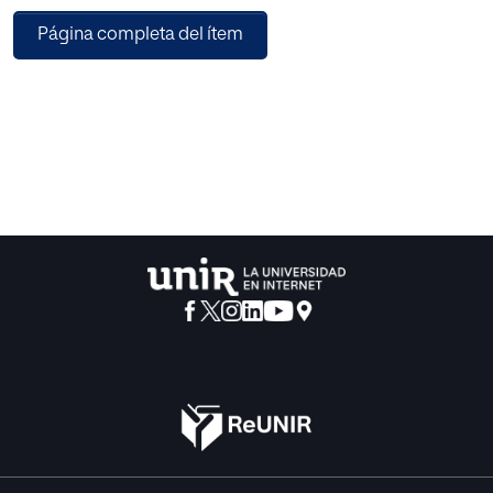
entornos universitarios. Se analizaron un total de 56
Página completa del ítem
artículos seleccionados siguiendo los criterios elaborados
por la declaración PRISMA y utilizando las bases de datos
de WoS, Scopus y Eric. Los resultados obtenidos en este
trabajo arrojan luz a la comunidad educativa sobre cómo
se están evaluando las experiencias de ApS en el contexto
universitario. Asimismo, permiten orientar la futura acción
docente señalando aquellos elementos referidos a los
resultados de aprendizaje, criterios, técnicas, agentes y
tipos de evaluación empleados en estas experiencias. Se
detectan algunos sistemas evaluativos incompletos y
también algunas incoherencias. Se concluye que, pese a
los esfuerzos observados, existen áreas de mejora en los
sistemas de evaluación.