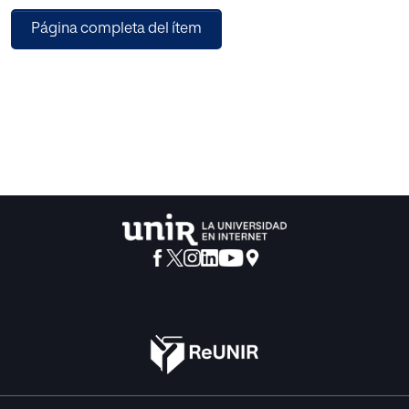
presentan los alumnos ante la resolución de problemas
Página completa del ítem
geométricos como un análisis del método Bansho. Es un
método chino desarrollado para facilitar la resolución de
problemas donde los alumnos harán un uso especial de
su cuaderno o cartulina. En el estudio de campo, mediante
encuestas a los docentes de un centro de Estella-Lizarra se
ha obtenido información sobre las dificultades
metodológicas que pueden tener estos docentes a la hora
de tratar los problemas geométricos con los alumnos.
Con dicha información, se ha elaborado una propuesta
didáctica fundamentada en la adaptación del método
mencionado anteriormente con el objetivo de mejorar los
resultados y solucionar los problemas de dicha área.
Como conclusión, este método ayuda a llevar a cabo un
aprendizaje más dinámico e interactivo, aumentando la
participación y motivación del alumno, así como
incrementando la capacidad de resolución de problemas
geométricos. Sin embrago, sería conveniente ponerlo en