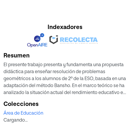
Indexadores
Resumen
El presente trabajo presenta y fundamenta una propuesta
didáctica para enseñar resolución de problemas
geométricos a los alumnos de 2º de la ESO, basada en una
adaptación del método Bansho. En el marco teórico se ha
analizado la situación actual del rendimiento educativo en
el área de matemáticas a través del informe PISA, así
Colecciones
como el currículo del bloque de geometría en 2º de la ESO
Área de Educación
en la normativa estatal y en la normativa de la Comunidad
Cargando...
Foral de Navarra. Además, en este apartado se ha hecho
un análisis tanto de las dificultades más comunes que