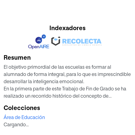
Indexadores
Resumen
El objetivo primordial de las escuelas es formar al
alumnado de forma integral, para lo que es imprescindible
desarrollar la inteligencia emocional.
En la primera parte de este Trabajo de Fin de Grado se ha
realizado un recorrido histórico del concepto de
inteligencia hasta llegar a la inteligencia emocional,
Colecciones
concepto en el que se ha profundizado e indagado.
Área de Educación
También se ha centrado en la importancia de la formación
Cargando...
del profesorado y de las familias, sin olvidar las
características del alumnado del aula de 5 años, que es en