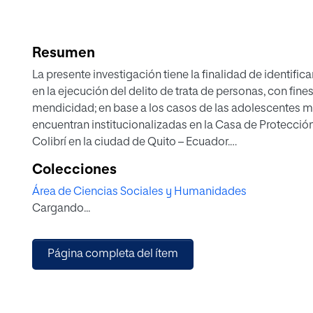
Resumen
La presente investigación tiene la finalidad de identific
en la ejecución del delito de trata de personas, con fines
mendicidad; en base a los casos de las adolescentes mu
encuentran institucionalizadas en la Casa de Protecció
Colibrí en la ciudad de Quito – Ecuador.
La metodología de la investigación es cualitativa explora
Colecciones
personas, factores de riesgo y vulnerabilidad al que e
Área de Ciencias Sociales y Humanidades
sobrevivientes del delito. La recolección de datos se ef
Cargando...
información de factores de exclusión e integración social
reinserción social y familiar.
Según el análisis de los resultados, las causas estructur
Página completa del ítem
adolescentes sean mayormente vulnerables para el delit
riesgos de exclusión social en el ámbito personal, famili
cultural, así como las asimetrías de género.