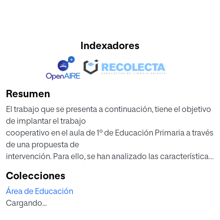
Indexadores
Resumen
El trabajo que se presenta a continuación, tiene el objetivo
de implantar el trabajo
cooperativo en el aula de 1º de Educación Primaria a través
de una propuesta de
intervención. Para ello, se han analizado las características
principales del aprendizaje
Colecciones
cooperativo junto con algunas técnicas más destacadas
Área de Educación
según los distintos especialistas
Cargando...
en la materia. Además, se han comparado algunos de los
diferentes programas existentes