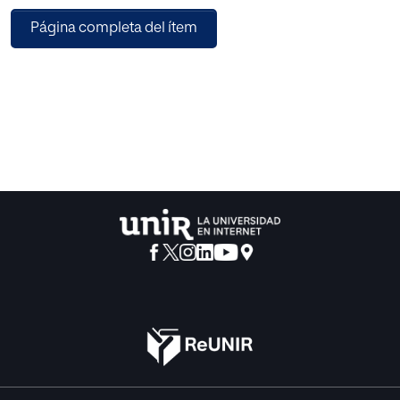
y los elementos que marcan la eficacia en este tipo de
Página completa del ítem
metodología. Siguiendo la
información obtenida a través de la búsqueda
bibliográfica para el marco teórico, se ha
procedido a la elaboración de la propuesta de
intervención para el aula de 1º de
Educación Primaria. Una vez aplicado la propuesta de
intervención, se han extraído las
conclusiones. Asimismo, se han indicado las limitaciones
que ha habido para llevarlo a
cabo junto con la prospectiva de futuro.