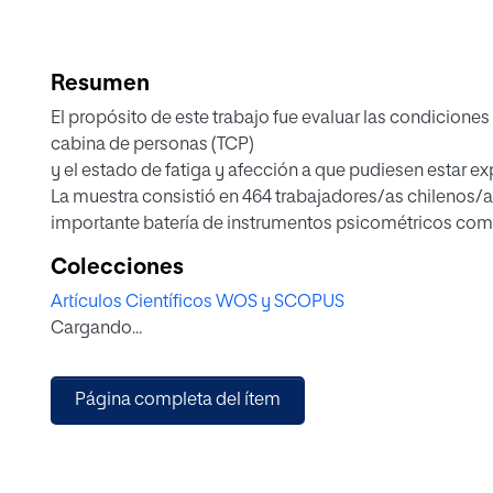
Resumen
El propósito de este trabajo fue evaluar las condicione
cabina de personas (TCP)
y el estado de fatiga y afección a que pudiesen estar e
La muestra consistió en 464 trabajadores/as chilenos/as
importante batería de instrumentos psicométricos comp
problemas de la salud, satisfacción laboral, riesgos ps
Colecciones
somnolencia diurna, compatibilización
Artículos Científicos WOS y SCOPUS
familia-empleo y trabajo emocional). Los datos se somet
Cargando...
confirmatorios para evaluar la
validez factorial de las escalas. Los resultados entregan
antecedentes de importantes afecciones a la salud en l
Página completa del ítem
producto de las adversas condiciones psicosociales del
con un nivel de riesgo muy alto de Somnolencia Diurna 
y alto de Exigencia Psicológica (45%), Burnout (14%), In
Emocional (93%), siendo los mayores problemas de salu