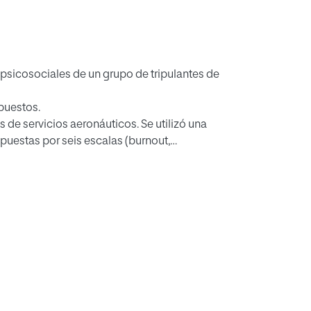
s psicosociales de un grupo de tripulantes de
xpuestos.
 de servicios aeronáuticos. Se utilizó una
uestas por seis escalas (burnout,
icosociales en las organizaciones,
ieron a análisis descriptivos y factoriales
 valiosos
os TCP,
 trabajo,
(79%),
terferencia Trabajo-Familia (86%) y Trabajo
d los asociados al sueño, las