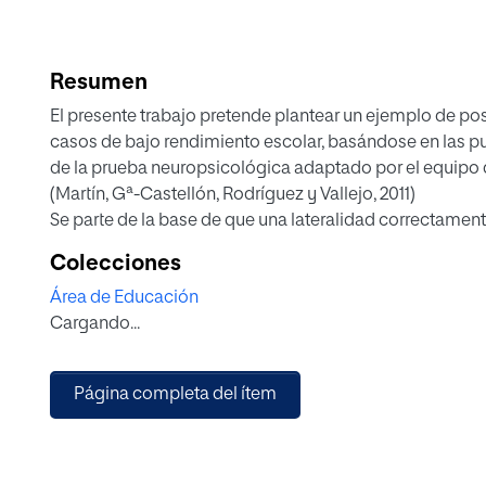
Resumen
El presente trabajo pretende plantear un ejemplo de pos
casos de bajo rendimiento escolar, basándose en las pu
de la prueba neuropsicológica adaptado por el equipo 
(Martín, Gª-Castellón, Rodríguez y Vallejo, 2011)
Se parte de la base de que una lateralidad correctament
normal desarrollo y por tanto, para un buen rendimient
Colecciones
establecimiento es parte del desarrollo natural del niño 
Área de Educación
presentará un plan de intervención individualizado o u
Cargando...
para un grupo de cinco alumnos que cursan 1º de E.S.O. 
correctamente una lateralidad homogénea, diestra o zu
Página completa del ítem