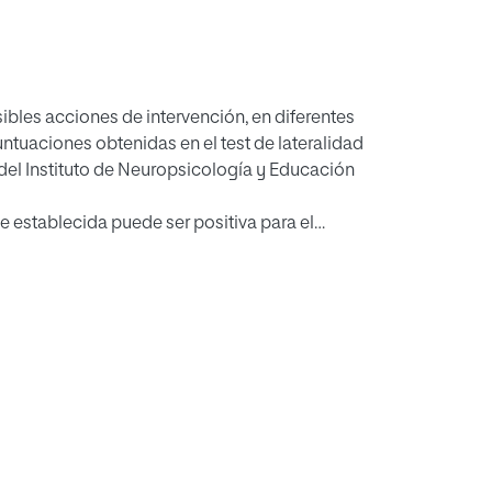
ibles acciones de intervención, en diferentes
ntuaciones obtenidas en el test de lateralidad
del Instituto de Neuropsicología y Educación
e establecida puede ser positiva para el
o escolar. Puesto que se considera que dicho
o niña y se basa en las experiencias, se
na serie de consejos adaptados a cada caso,
El objetivo concreto es establecer
rda.