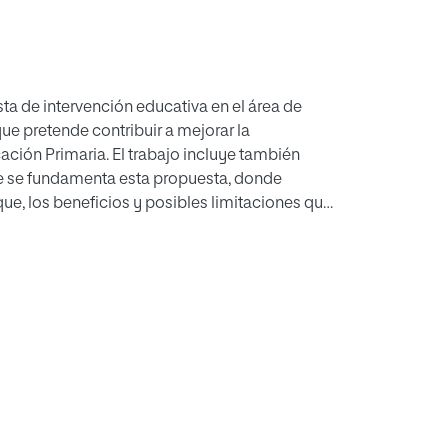
sta de intervención educativa en el área de
e pretende contribuir a mejorar la
ación Primaria. El trabajo incluye también
ue se fundamenta esta propuesta, donde
ue, los beneficios y posibles limitaciones que
 aplicación en el ámbito de las ciencias y
dio realizado podemos concluir que AICLE
se caracteriza por una mayor exposición a la
tánea, el aprendizaje incidental de la LE,
vación para aprender.