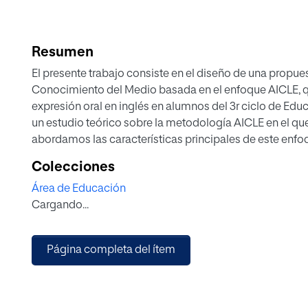
Resumen
El presente trabajo consiste en el diseño de una propue
Conocimiento del Medio basada en el enfoque AICLE, qu
expresión oral en inglés en alumnos del 3r ciclo de Educ
un estudio teórico sobre la metodología AICLE en el q
abordamos las características principales de este enfoq
puede aportar en la enseñanza-aprendizaje de una LE, su
Colecciones
la integración de las TIC en el aula AICLE. Tras el estu
Área de Educación
se trate de una metodología activa y participativa que 
Cargando...
LE, el andamiaje, el uso de la LE de forma natural y espon
la interacción, el trabajo cooperativo y una mayor moti
Página completa del ítem