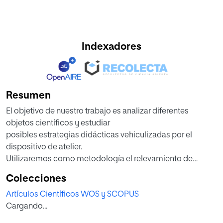
Indexadores
Resumen
El objetivo de nuestro trabajo es analizar diferentes
objetos científicos y estudiar
posibles estrategias didácticas vehiculizadas por el
dispositivo de atelier.
Utilizaremos como metodología el relevamiento de
experiencias educativas, y de
Colecciones
conceptos científicos adecuados para las etapas de
Artículos Científicos WOS y SCOPUS
infancia, que cruzaremos con
Cargando...
algunas definiciones clave utilizadas por distintos artistas
y movimientos. Nos