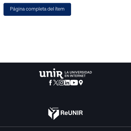
General presenta los contenidos de la asignatura de
Página completa del ítem
Derecho Penal I (Teoría del Delito / Teoría de la Pena) de
forma clara y concisa, abordando los principales
conceptos e instituciones relacionados con la materia. Al
final de cada capítulo, se ha adicionado un cuestionario
para que el alumno pueda evaluar la comprensión y
asimilación de cada tema. Del mismo modo, se han
añadido esquemas y casos prácticos para facilitar así la
aplicación práctica de la exposición teórica.
La obra se presenta, en definitiva, como un manual
didáctico que pretende ser de utilidad a los alumnos que
se enfrentan por primera vez al Derecho penal, sin duda,
una de las materias más apasionantes de la ciencia
jurídica.
Benefíciate de todas las ventajas de esta obra: