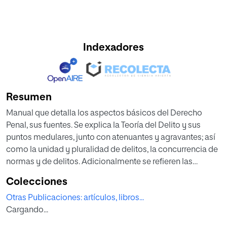
Indexadores
Resumen
Manual que detalla los aspectos básicos del Derecho
Penal, sus fuentes. Se explica la Teoría del Delito y sus
puntos medulares, junto con atenuantes y agravantes; así
como la unidad y pluralidad de delitos, la concurrencia de
normas y de delitos. Adicionalmente se refieren las
consecuencias del delito, especialmente las penas,
Colecciones
mediad de seguridad y la responsabilidad de carácter
Otras Publicaciones: artículos, libros...
penal.
Cargando...
Esta segunda edición del Manual de Derecho Penal. Parte