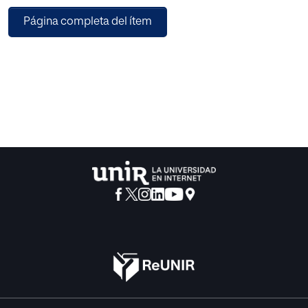
las necesidades reales de los aprendientes y darles las
Página completa del ítem
herramientas necesarias para crear
relaciones interpersonales y para ayudarles a superar los
diferentes duelos y procesos
psicológicos que están atravesando. Las actividades
incluidas en este trabajo tienen un
carácter afectivo, transcultural e intercultural basada en
materiales en uso en ONG y aplicadas
a situaciones reales, como, por ejemplo, hacer la compra,
para ayudar a conseguir la
autonomía del alumno.