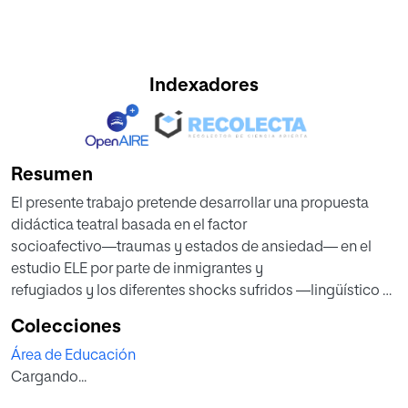
Indexadores
Resumen
El presente trabajo pretende desarrollar una propuesta
didáctica teatral basada en el factor
socioafectivo—traumas y estados de ansiedad— en el
estudio ELE por parte de inmigrantes y
refugiados y los diferentes shocks sufridos —lingüístico y
cultural—, para, así recalcar la
Colecciones
importancia que tienen dentro del aula ELE y como
Área de Educación
pueden condicionar el aprendizaje. Por
Cargando...
ello, tras desarrollar un firme marco teórico, la propuesta
didáctica pretende dar respuesta a