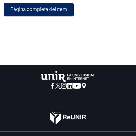
propuesta, para desde ahí explorar como trabajan las
Página completa del ítem
maestras del CEIP Montelindo
(Bustarviejo, Madrid). Tras ello se realiza una propuesta de
cuento motor en lengua
Inglesa que se adapte a esas circunstancias y busque un
trabajo interdisciplinar que
mejore las habilidades comunicativas, sociales y
emocionales. Se proponen a
continuación actividades para el desarrollo del cuento
motor siguiendo las pautas de la
maestra de Inglés del centro educativo.