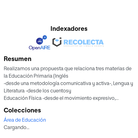
Indexadores
Resumen
Realizamos una propuesta que relaciona tres materias de
la Educación Primaria (Inglés
-desde una metodología comunicativa y activa-, Lengua y
Literatura -desde los cuentosy
Educación Física -desde el movimiento expresivo,
comunicativo y creativo-) a través
Colecciones
de la metodología ABP y el cuento motor. Desde el marco
Área de Educación
teórico se establecen las
Cargando...
características de dichas materias y de la metodología
ABP en relación con la