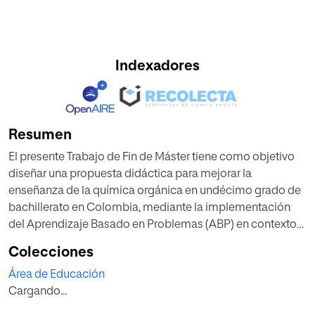
Indexadores
Resumen
El presente Trabajo de Fin de Máster tiene como objetivo
diseñar una propuesta didáctica para mejorar la
enseñanza de la química orgánica en undécimo grado de
bachillerato en Colombia, mediante la implementación
del Aprendizaje Basado en Problemas (ABP) en contextos
rurales. El trabajo incluye una revisión teórica de los
Colecciones
fundamentos del ABP y las dificultades de aprendizaje en
Área de Educación
química orgánica, el análisis de experiencias previas a
Cargando...
nivel internacional y nacional, y el diseño de tres
actividades que conectan los saberes tradicionales rurales