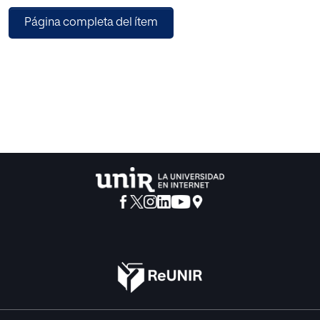
con conceptos clave de química orgánica. Las actividades
Página completa del ítem
propuestas (elaboración artesanal de queso, producción
de mermeladas y uso de plantas medicinales), abordan
procesos cotidianos y están estructuradas siguiendo el
ciclo metodológico del ABP. Además, se desarrolló un
sistema de evaluación que combina heteroevaluación,
coevaluación y autoevaluación mediante formatos y una
rúbrica. Los resultados esperados incluyen el
fortalecimiento de competencias científicas, el desarrollo
del pensamiento crítico y el reconocimiento de saberes
ancestrales y tradicionales del contexto rural. Finalmente,
la propuesta muestra que la innovación pedagógica no
requiere necesariamente recursos tecnológicos
avanzados, sino reconocer al estudiante como
protagonista de su propio proceso de aprendizaje y
aprovechar su contexto como el escenario propicio y rico
en oportunidades para promover el aprendizaje
significativo.