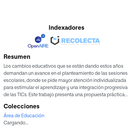
Indexadores
Resumen
Los cambios educativos que se están dando estos años
demandan un avance en el planteamiento de las sesiones
escolares, donde se pide mayor atención individualizada
para estimular el aprendizaje y una integración progresiva
de las TICs. Este trabajo presenta una propuesta práctica
de dicha demanda, actualizando la realidad idónea dentro
Colecciones
del aula de Conocimiento del Medio en 6º de Educación
Área de Educación
Primaria. Se ha llevado a cabo una revisión de los
Cargando...
principales factores que intervienen en el aprendizaje y se
han revisado las principales propuestas y experiencias