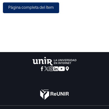
pedagógicas para el desarrollo de las Inteligencias
Página completa del ítem
Múltiples. Del mismo modo, se han realizado una serie de
actividades de Conocimiento del Medio en el ámbito de la
Educación 3.0 aplicando la enseñanza para la
comprensión para involucrar a los alumnos en el proceso
de enseñanza-aprendizaje independientemente de su tipo
de inteligencia, fomentando la adquisición de las
competencias básicas.