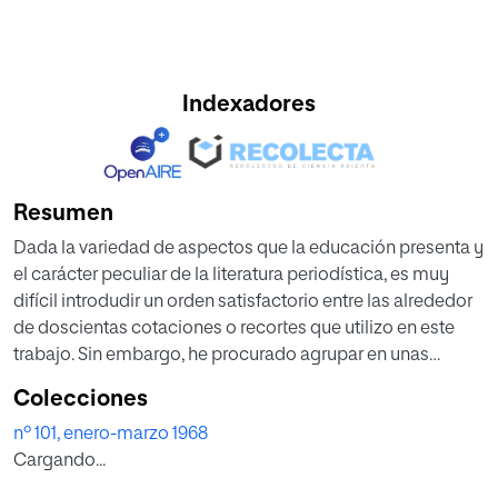
Indexadores
Resumen
Dada la variedad de aspectos que la educación presenta y
el carácter peculiar de la literatura periodística, es muy
difícil introdudir un orden satisfactorio entre las alrededor
de doscientas cotaciones o recortes que utilizo en este
trabajo. Sin embargo, he procurado agrupar en unas
cuantas rúbricas la enorme variedad de noticias y
Colecciones
opiniones recogidas, utilizándolas como catalizadoras de
nº 101, enero-marzo 1968
las preocupaciones por la educación.
Cargando...