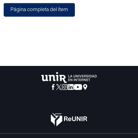
inspiradamente hasta la consecución de obras literarias
Página completa del ítem
de gran calado.
Una visibilización en positivo, y desde la perspectiva de
género, del anclaje existente entre Literatura y Trabajo
Social, a través de un proyecto de intervención de carácter
formativo, insta a nuevas representaciones e identidades
que atañen al desarrollo de nuestra disciplina. La
contribución de las narrativas, el conocimiento, la
imaginación y los personajes, surgidos durante el ejercicio
de la profesión, dan lugar a que convengamos que la
proyección literaria de nuestro trabajo nos pone ante una
realidad emergente, una materia, sobre la que las/os
profesionales del Trabajo Social estamos llamados a
profundizar. El diseñar un proyecto de intervención sobre
Literatura y Trabajo Social dirigido a profesionales es la
principal motivación del presente trabajo.