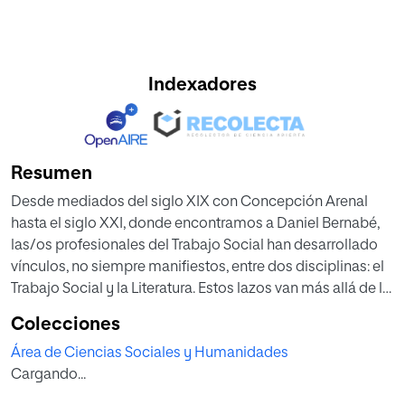
Indexadores
Resumen
Desde mediados del siglo XIX con Concepción Arenal
hasta el siglo XXI, donde encontramos a Daniel Bernabé,
las/os profesionales del Trabajo Social han desarrollado
vínculos, no siempre manifiestos, entre dos disciplinas: el
Trabajo Social y la Literatura. Estos lazos van más allá de la
documentación, los archivos y la producción académica
Colecciones
propia de la profesión. La escritura creativa ligada al
Área de Ciencias Sociales y Humanidades
Trabajo Social puede constituirse en una herramienta
Cargando...
formativa y de desarrollo estético y ético, que parte de la
observación y el registro de la realidad, para avanzar