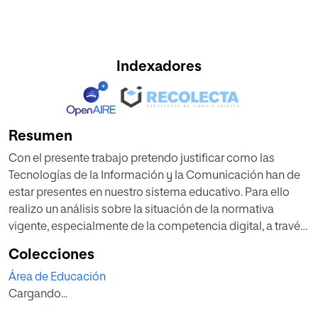
Indexadores
Resumen
Con el presente trabajo pretendo justificar como las
Tecnologías de la Información y la Comunicación han de
estar presentes en nuestro sistema educativo. Para ello
realizo un análisis sobre la situación de la normativa
vigente, especialmente de la competencia digital, a través
de la cual analizaré tanto el uso de las TIC, como de las
Colecciones
redes sociales en el aula.
Área de Educación
Tanto Internet como las redes sociales las debemos
Cargando...
entender como un campo abierto a la reflexión y la
investigación, de ahí su importancia para la consecución