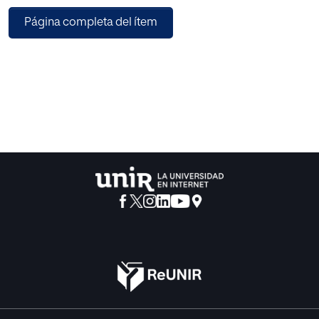
función en el entorno para el cual está diseñado. A través
Página completa del ítem
de metodologías de trabajo en
grupo aplicadas en el aula de informática se fomentará la
competencia digital, la
competencia aprender a aprender, la competencia
matemática y competencias básicas
en ciencia y tecnología, así como la competencia sentido
de la iniciativa y espíritu
emprendedor. Esta Propuesta de Intervención nace con el
objetivo de facilitar el uso de
un nuevo recurso didáctico, tanto por el profesorado
como por el alumnado. Mediante
presente Propuesta de Intervención se introducirá al
alumnado de Educación
Secundaria en técnicas de modelado tridimensional
virtual para la representación de
moléculas y componentes celulares con el fin de
comprender su funcionamiento a