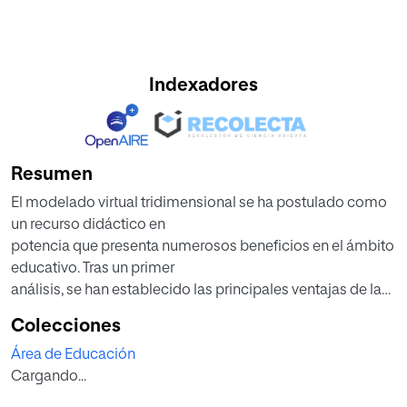
Indexadores
Resumen
El modelado virtual tridimensional se ha postulado como
un recurso didáctico en
potencia que presenta numerosos beneficios en el ámbito
educativo. Tras un primer
análisis, se han establecido las principales ventajas de la
utilización de dicha tecnología
Colecciones
en el aula, las cuales se basan en la caracterización y
Área de Educación
comprensión de la estructura
Cargando...
tridimensional del objeto representado, permitiendo
entender como éste realizaría su