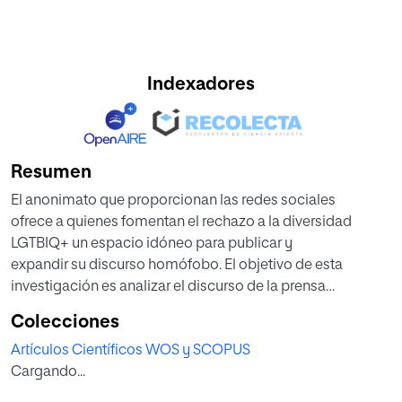
Indexadores
Resumen
El anonimato que proporcionan las redes sociales
ofrece a quienes fomentan el rechazo a la diversidad
LGTBIQ+ un espacio idóneo para publicar y
expandir su discurso homófobo. El objetivo de esta
investigación es analizar el discurso de la prensa
española y su audiencia social en relación a las
Colecciones
personas no heteronormativas. Se han analizado
Artículos Científicos WOS y SCOPUS
los comentarios escritos por usuarios de Twitter al
Cargando...
hilo de las noticias referidas al colectivo publicadas
durante la Semana del Orgullo 2021 (celebrada