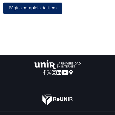
significado en sí, es imprescindible saber leer entre líneas
Página completa del ítem
(Galindo, 2017: 155). Por otra parte, la diplomacia para
cumplir sus objetivos se materializa a través del protocolo
diplomático (Urbina, 2005: 438) cuyo fin es evitar
ambigüedades y malentendidos. Se trata de una
comunicación basada en la cortesía y en difundir una
imagen positiva del país representado ante otro o ante una
organización. Para alcanzar dicha meta empleará una
serie de mecanismos comunicativos persuasivos para
convencer y transmitir confianza a las partes dialogantes.
La acción diplomática ha favorecido el desarrollo de
ciertas tradiciones y reglas internacionales comunes que
permiten a los Estados un entendimiento internacional,
evitando conflictos o ayudando a solucionar las
diferencias. Así, un buen" de la comunicación, de la
cortesía y una imagen positiva permiten ejercer el poder
persuasivo de manera eficaz en el ámbito diplomático. Por
lo tanto, el propósito del siguiente capítulo es el de