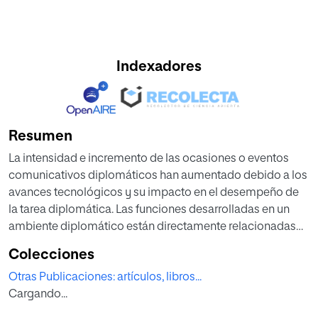
Indexadores
Resumen
La intensidad e incremento de las ocasiones o eventos
comunicativos diplomáticos han aumentado debido a los
avances tecnológicos y su impacto en el desempeño de
la tarea diplomática. Las funciones desarrolladas en un
ambiente diplomático están directamente relacionadas
con la comunicación, ya sea verbal o no verbal. Por una
Colecciones
parte, en lo que se refiere al lenguaje, este ocupa un papel
Otras Publicaciones: artículos, libros...
esencial en una profesión como es la diplomacia. En este
Cargando...
ámbito se utiliza un lenguaje propio en el que tanto lo
dicho como lo no pronunciado son importantes por su