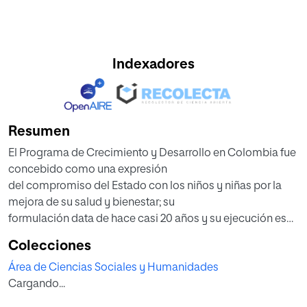
Indexadores
Resumen
El Programa de Crecimiento y Desarrollo en Colombia fue
concebido como una expresión
del compromiso del Estado con los niños y niñas por la
mejora de su salud y bienestar; su
formulación data de hace casi 20 años y su ejecución es
responsabilidad del Ministerio de
Colecciones
Salud y Protección Social. La formulación de la Política
Área de Ciencias Sociales y Humanidades
Pública de Atención Integral a la
Cargando...
Primera Infancia, recientemente sancionada mediante la
Ley 1804 de agosto 2 de 2016, da a