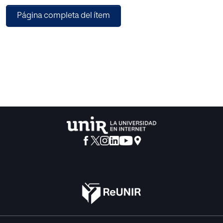
este programa un papel protagónico en la garantía y
Página completa del ítem
materialización de los derechos de la
primera infancia. Es en este escenario en el que esta
evaluación de tipo cualitativo pretende,
desde la voz de profesionales de la educación inicial,
establecer la percepción de
cumplimiento de los objetivos del Programa de
Crecimiento y Desarrollo en algunos contextos
de la ciudad de Bogotá durante el año 2018. Tras este
ejercicio se evidenció la necesidad de
fortalecer el programa en los contextos explorados, con el
fin de reducir la brecha entre su
diseño y su ejecución si verdaderamente se busca dar
cumplimiento a los objetivos formulados
e impactar de forma positiva la calidad de vida de la
primera infancia en este país.