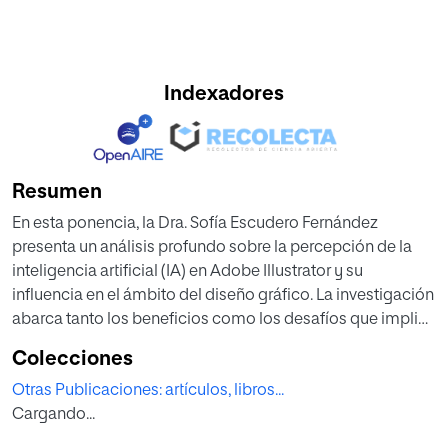
Indexadores
Resumen
En esta ponencia, la Dra. Sofía Escudero Fernández
presenta un análisis profundo sobre la percepción de la
inteligencia artificial (IA) en Adobe Illustrator y su
influencia en el ámbito del diseño gráfico. La investigación
abarca tanto los beneficios como los desafíos que implica
la IA generativa en el proceso de ideación y bocetado,
Colecciones
explorando cómo esta tecnología impacta en la
Otras Publicaciones: artículos, libros...
creatividad y productividad de los diseñadores. 📊
Cargando...
Los hallazgos destacan percepciones divididas entre
estudiantes de diseño gráfico, con algunos valorando la IA