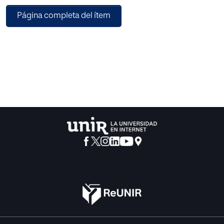
como una herramienta que potencia la creatividad,
Página completa del ítem
mientras que otros expresan reservas sobre su capacidad
para reemplazar habilidades humanas. Sofía detalla la
implementación de herramientas de IA en la enseñanza,
subrayando la necesidad de un equilibrio entre tecnología
y formación en competencias tradicionales del diseño.
Descubre cómo la IA está transformando la educación en
diseño y qué depara el futuro para los creativos en esta era
tecnológica