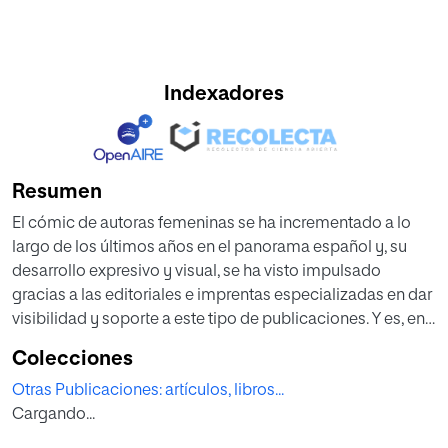
Indexadores
Resumen
El cómic de autoras femeninas se ha incrementado a lo
largo de los últimos años en el panorama español y, su
desarrollo expresivo y visual, se ha visto impulsado
gracias a las editoriales e imprentas especializadas en dar
visibilidad y soporte a este tipo de publicaciones. Y es, en
el mercado de cómic para adultos, donde han ganado en
Colecciones
popularidad, evolucionando de la autoedición de fanzines
Otras Publicaciones: artículos, libros...
alternativos con pequeñas tiradas, a ocupar los primeros
Cargando...
puestos en las librerías españolas. Las redes sociales
como Tik Tok e Instagram, han contribuido a su difusión e