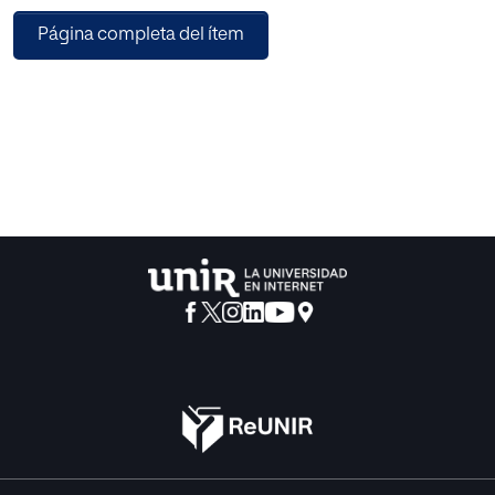
no es tarea fácil, pero lo realmente difícil es cómo afrontar
Página completa del ítem
esta nueva situación y cómo hacer comprender al
trabajador que necesita ayuda y que la empresa va a
poner todo de su parte para poderlo/la ayudar.
Las adicciones, con consumos ocasionales o repetidos, si
están presentes en el mundo laboral pueden suponer un
mayor número de accidentes laborales y una mayor tasa
de absentismo. Por ello, es importante actuar sobre las
adicciones dentro de la empresa para; disminuir o eliminar
las ya existentes y prevenir la aparición de nuevas.