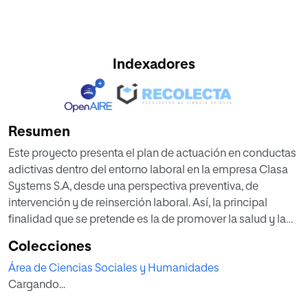
Indexadores
Resumen
Este proyecto presenta el plan de actuación en conductas
adictivas dentro del entorno laboral en la empresa Clasa
Systems S.A, desde una perspectiva preventiva, de
intervención y de reinserción laboral. Así, la principal
finalidad que se pretende es la de promover la salud y la
seguridad en el ámbito del trabajo y disminuir de este
Colecciones
modo las consecuencias perjudiciales que pueden
Área de Ciencias Sociales y Humanidades
ocasionar los trastornos adictivos para el individuo y en
Cargando...
consecuencia para la empresa. La detección preventiva
del consumo de sustancias adictivas en el entorno laboral