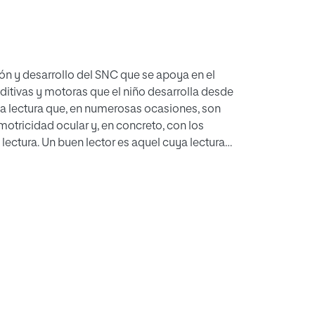
ión y desarrollo del SNC que se apoya en el
uditivas y motoras que el niño desarrolla desde
la lectura que, en numerosas ocasiones, son
motricidad ocular y, en concreto, con los
lectura. Un buen lector es aquel cuya lectura
ad y la comprensión lectora. En el presente
iempo) en el test King-Devick, que evalúa los
ctora en un grupo de escolares de 1º y 2º de
malos lectores. Los resultados indican que no
vick (en tiempo) y la comprensión lectora de
e los buenos lectores. No existe correlación en
locidad lectora de los buenos lectores pero si