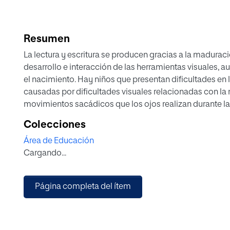
Resumen
La lectura y escritura se producen gracias a la madurac
desarrollo e interacción de las herramientas visuales, a
el nacimiento. Hay niños que presentan dificultades en 
causadas por dificultades visuales relacionadas con la 
movimientos sacádicos que los ojos realizan durante la 
es eficiente, manteniendo un equilibrio entre la velocid
Colecciones
trabajo se estudia la relación entre los resultados (en t
Área de Educación
movimientos sacádicos, y la velocidad y comprensión le
Cargando...
Educación Primaria separados en dos grupos, buenos y 
existe correlación entre los resultados del test King-De
los malos lectores pero si con la comprensión lectora d
Página completa del ítem
los resultados (en tiempo) en el test King-Devick y la ve
con la velocidad lectora de los malos lectores.