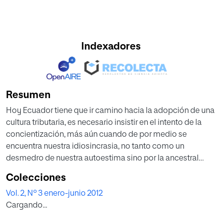
Indexadores
Resumen
Hoy Ecuador tiene que ir camino hacia la adopción de una
cultura tributaria, es necesario insistir en el intento de la
concientización, más aún cuando de por medio se
encuentra nuestra idiosincrasia, no tanto como un
desmedro de nuestra autoestima sino por la ancestral
costumbre por la evasión, por tanto, el tributo visto desde
Colecciones
la acepción pura de la palabra es un imperativo de las
Vol. 2, Nº 3 enero-junio 2012
sociedades civilizadas, donde todos conscientemente
Cargando...
debemos contribuir con el estado para mejorar el nivel de
vida. El tributo es un gravamen que data desde siglos atrás,