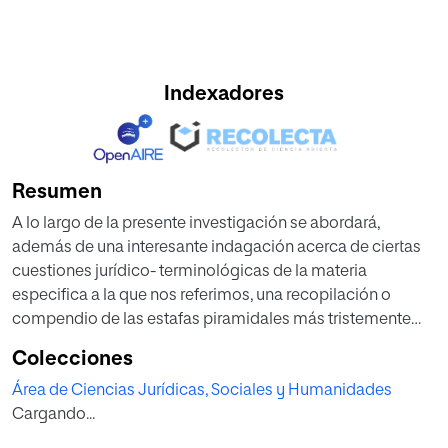
Indexadores
Resumen
A lo largo de la presente investigación se abordará,
además de una interesante indagación acerca de ciertas
cuestiones jurídico- terminológicas de la materia
especifica a la que nos referimos, una recopilación o
compendio de las estafas piramidales más tristemente
célebres que se han cometido dentro de las fronteras
Colecciones
españolas, las cuales serán analizadas a través de un
Área de Ciencias Jurídicas, Sociales y Humanidades
recorrido por la Jurisprudencia más autorizada y reiterada
Cargando...
en la materia, incluyendo como novedad significativa el
análisis de las macrocausas de estafa piramidal operadas