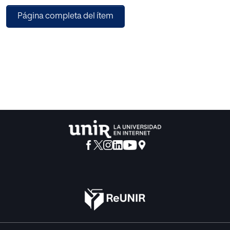
por presuntas plataformas de “alto rendimiento en
Página completa del ítem
criptoactivos” (las comillas son nuestras), tales como
Arbistar 2.0; Kuailian; Nimbus; Algorithms Group; o Revena
Capital Trading Company.
También se tratarán desde el punto de vista de la política
criminal, todas y cada una de las implicaciones jurídicas
acerca de la conveniencia de legislar un delito específico
de estafa piramidal, superando el tratamiento actual de
estas conductas mediante el tipo de estafa agravada en su
modalidad de delito masa.
Y es que resulta una realidad innegable el hecho de que las
estafas y fraudes piramidales constituyen, desde su
comienzo hasta su final, una vía criminal o <> a través de la
cual la alta delincuencia causa estragos económicos y
muchas veces psicológicos en el sector de los pequeños
y medianos ahorradores, colectivo mayoritariamente
afectado por estas conductas criminales, por lo que
resulta imperativo y necesario, desde un punto de vista