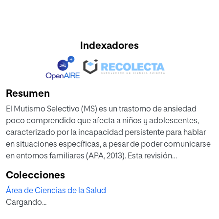
Indexadores
Resumen
El Mutismo Selectivo (MS) es un trastorno de ansiedad
poco comprendido que afecta a niños y adolescentes,
caracterizado por la incapacidad persistente para hablar
en situaciones específicas, a pesar de poder comunicarse
en entornos familiares (APA, 2013). Esta revisión
sistemática analiza 25 estudios sobre intervenciones y
Colecciones
tratamientos psicológicos para abordar el MS en la
Área de Ciencias de la Salud
población infantojuvenil a nivel nacional e internacional en
Cargando...
los últimos 10 años. Se examinaron enfoques terapéuticos
como tratamientos cognitivo-conductuales, terapias de