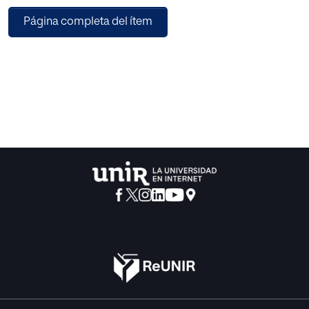
exposición gradual y terapias basadas en el juego,
Página completa del ítem
evaluando su eficacia y consideraciones clínicas. La
evidencia sugiere que estos métodos son efectivos,
especialmente cuando se implementan de manera
temprana y con un enfoque multidisciplinario que incluye
a padres, maestros y terapeutas. Sin embargo, se
necesitan más investigaciones para adaptar culturalmente
los tratamientos y evaluar su impacto a largo plazo.