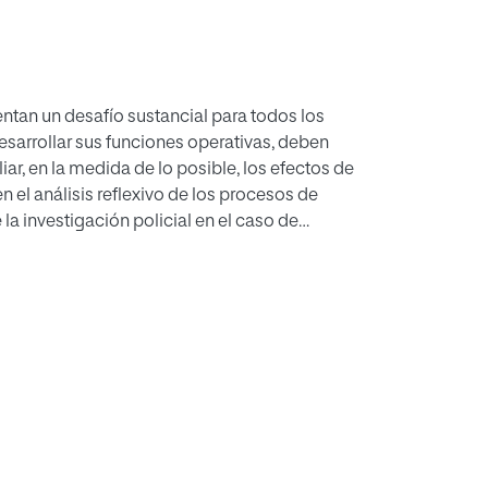
tan un desafío sustancial para todos los
sarrollar sus funciones operativas, deben
liar, en la medida de lo posible, los efectos de
en el análisis reflexivo de los procesos de
a investigación policial en el caso de
 un estudio de casos teniendo en cuenta a las
o, y a algunos representantes de las entidades
la visión de un especialista policial en la
es derivadas de todo el proceso policial, que
milias.