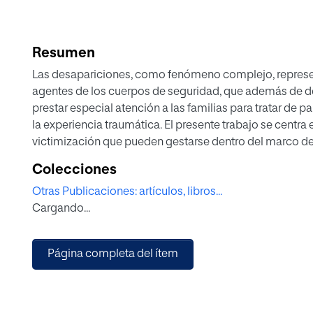
Resumen
Las desapariciones, como fenómeno complejo, represen
agentes de los cuerpos de seguridad, que además de de
prestar especial atención a las familias para tratar de pa
la experiencia traumática. El presente trabajo se centra 
victimización que pueden gestarse dentro del marco de l
personas desaparecidas. Para ello, se ha llevado a cabo
Colecciones
familias afectadas por la desaparición de un ser querid
Otras Publicaciones: artículos, libros...
sociales que trabajan con esta problemática, incluyendo 
Cargando...
materia. Los resultados muestran un conjunto de variabl
interactúan coadyuvando en la revictimización de las fa
Página completa del ítem